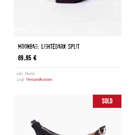
MOONBAG: LIGHT&DARK SPLIT
89,95
€
inkl. MwSt.
zzgl.
Versandkosten
Sold