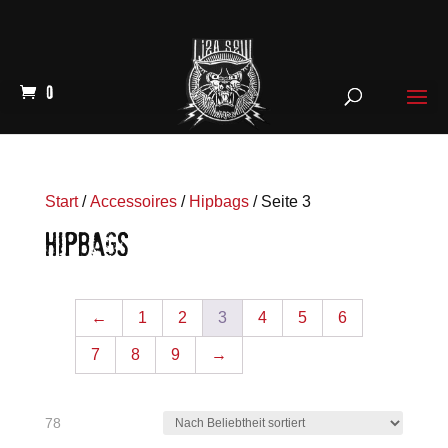
0
Start
/
Accessoires
/
Hipbags
/ Seite 3
HIPBAGS
←
1
2
3
4
5
6
7
8
9
→
Nach
78
Beliebtheit