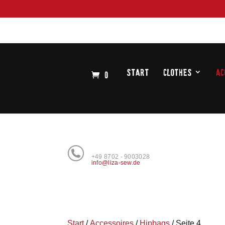
Start
Clothes
Ac
0
KONTAKT
+49 8702 - 9003028
info@liza-sew.de
Start
/
Accessoires
/
Hipbags
/ Seite 4