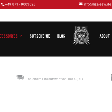
+49 871 - 9003028
info@liza-sew.de
cessoires
Gutscheine
Blog
About
VERSANDKOSTENFREIE LIEFERUNG
ab einem Einkaufswert von 100 € (DE)