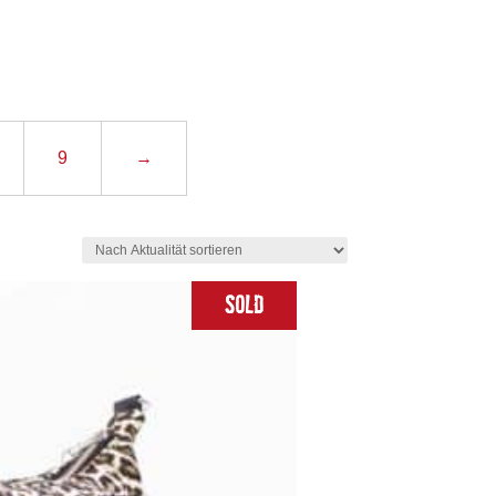
9
→
Sold