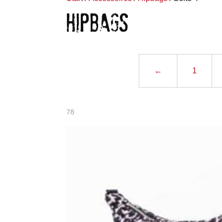
HIPBAGS
←
1
Nach
78
Aktualität
sortiert