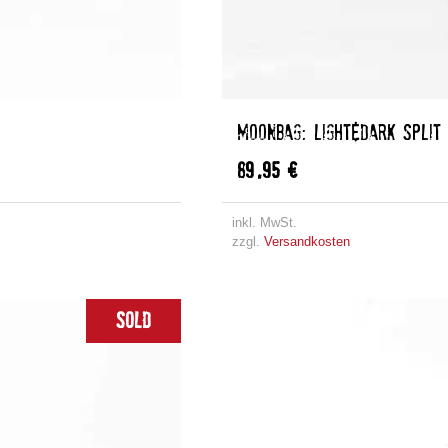
MOONBAG: LIGHT&DARK SPLIT
89,95
€
inkl. MwSt.
zzgl.
Versandkosten
Sold