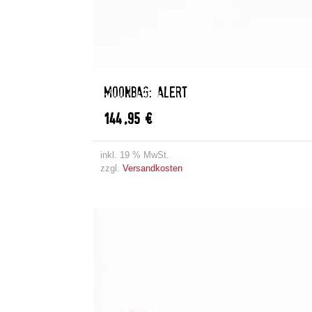
MOONBAG: ALERT
144,95
€
inkl. 19 % MwSt.
zzgl.
Versandkosten