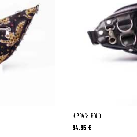
HIPBAG: BOLD
94,95
€