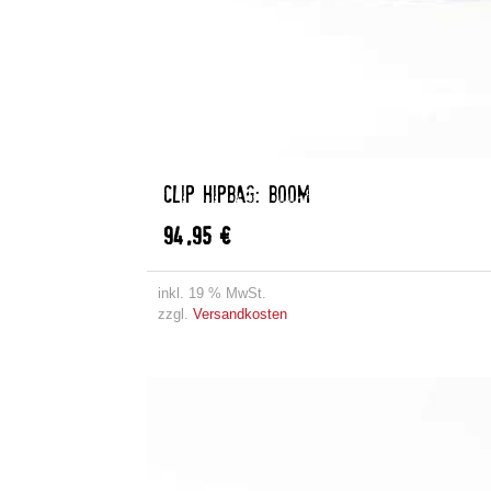
CLIP HIPBAG: BOOM
94,95
€
inkl. 19 % MwSt.
zzgl.
Versandkosten