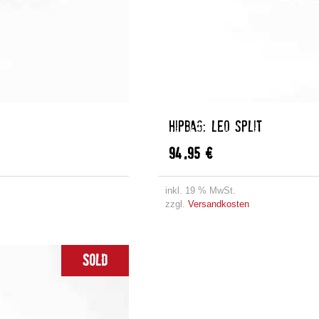
HIPBAG: LEO SPLIT
94,95
€
inkl. 19 % MwSt.
zzgl.
Versandkosten
Sold