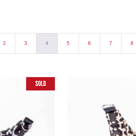
2
3
4
5
6
7
8
Sold