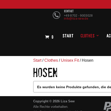
KONTAKT
+49 8702 - 9003028
info@liza-sew.de
Start
Clothes
Ac
0
Start
/
Clothes
/
Unisex Fit
/ Hosen
HOSEN
Es wurden keine Produkte gefunden, die d
Copyright © 2026 Liza Sew
Alle Rechte vorbehalten.