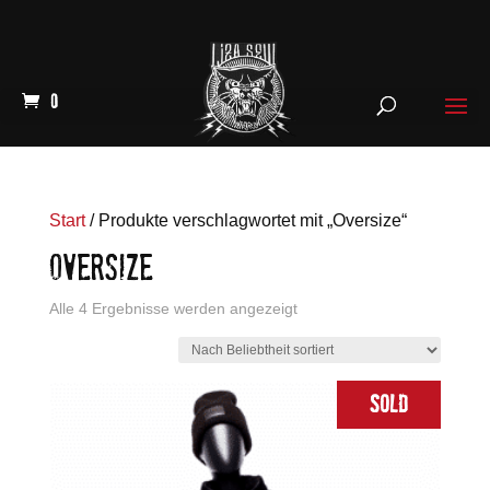
0
Start
/ Produkte verschlagwortet mit „Oversize“
OVERSIZE
Nach
Alle 4 Ergebnisse werden angezeigt
Beliebtheit
sortiert
Sold