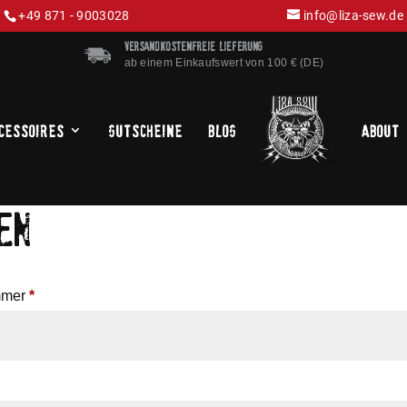
+49 871 - 9003028
info@liza-sew.de
VERSANDKOSTENFREIE LIEFERUNG
ab einem Einkaufswert von 100 € (DE)
cessoires
Gutscheine
Blog
About
EN
ummer
*