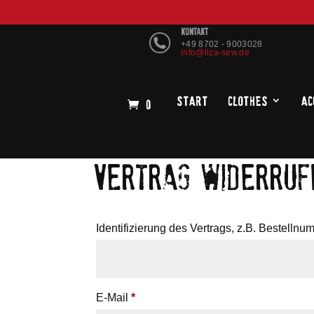
KONTAKT
+49 8702 - 9003028
info@liza-sew.de
Start
Clothes
Ac
0
VERTRAG WIDERRUF
Identifizierung des Vertrags, z.B. Bestelln
E-Mail
*