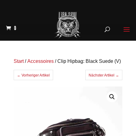
0
Start
/
Accessoires
/ Clip Hipbag: Black Suede (V)
← Vorheriger Artikel
Nächster Artikel →