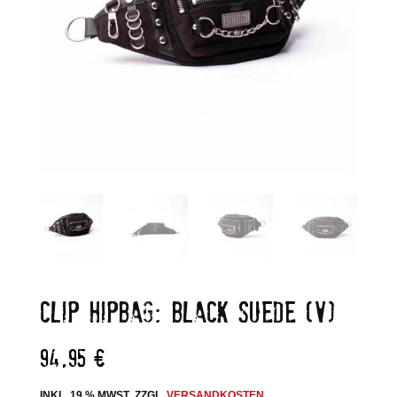
CLIP HIPBAG: BLACK SUEDE (V)
94,95
€
INKL. 19 % MWST.
ZZGL.
VERSANDKOSTEN