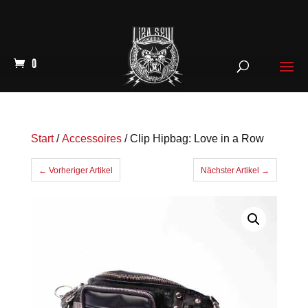
0
Start
/
Accessoires
/ Clip Hipbag: Love in a Row
← Vorheriger Artikel
Nächster Artikel →