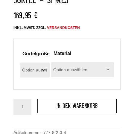
169,95
€
INKL. MWST.
ZZGL.
VERSANDKOSTEN
Material
Gürtelgröße
Gürtel
In den Warenkorb
-
Spikes
Menge
Artikelnummer:
777-8-2-3-4