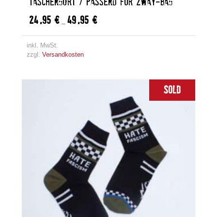
TASCHENGURT / PASSEND FÜR 2WAY-BAG
24,95
€
49,95
€
–
inkl. MwSt.
zzgl.
Versandkosten
Sold