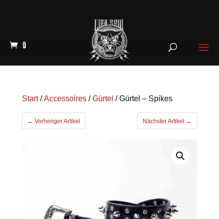
0
Start
/
Accessoires
/
Gürtel
/ Gürtel – Spikes
← Vorheriger Artikel
Nächster Artikel →