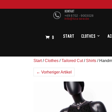
KONTAKT
+49 8702 - 9003028
info@liza-sew.de
Start
Clothes
Ac
0
Start
/
Clothes
/
Tailored Cut
/
Shirts
/ Handm
← Vorheriger Artikel