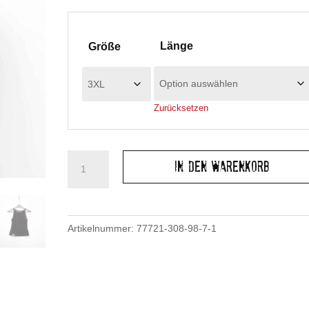
Länge
Größe
Zurücksetzen
Handmade
In den Warenkorb
TankTop:
Wild
Mesh
Flock
Artikelnummer:
77721-308-98-7-1
Menge