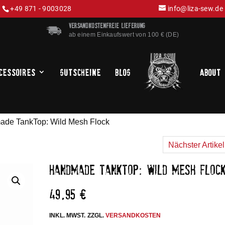
+49 871 - 9003028
info@liza-sew.de
VERSANDKOSTENFREIE LIEFERUNG
ab einem Einkaufswert von 100 € (DE)
cessoires
Gutscheine
Blog
About
ade TankTop: Wild Mesh Flock
Nächster Artike
HANDMADE TANKTOP: WILD MESH FLOC
49,95
€
INKL. MWST.
ZZGL.
VERSANDKOSTEN