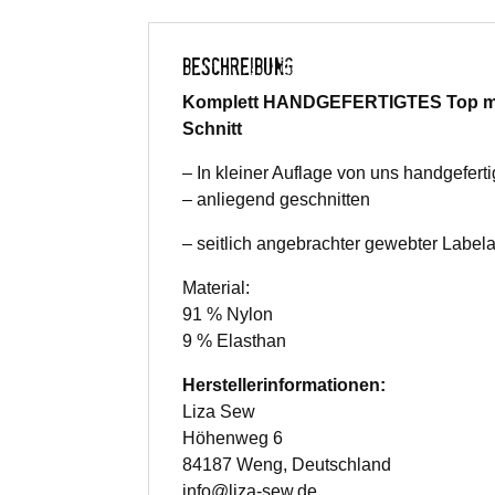
BESCHREIBUNG
Komplett HANDGEFERTIGTES Top mit 
Schnitt
– In kleiner Auflage von uns handgeferti
– anliegend geschnitten
– seitlich angebrachter gewebter Labe
Material:
91 % Nylon
9 % Elasthan
Herstellerinformationen:
Liza Sew
Höhenweg 6
84187 Weng, Deutschland
info@liza-sew.de