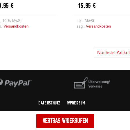
9,95
€
15,95
€
l. 19 % MwSt.
inkl. MwSt.
l.
Versandkosten
zzgl.
Versandkosten
Nächster Artike
Datenschutz
Impressum
Vertrag widerrufen