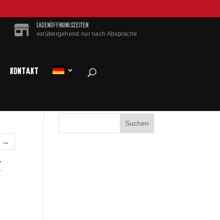
LADENÖFFNUNGSZEITEN
vorübergehend nur nach Absprache
Kontakt
l →
K