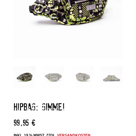
HIPBAG: GIMME!
99,95
€
INKL. 19 % MWST.
ZZGL.
VERSANDKOSTEN