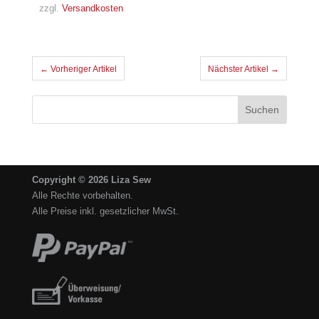
64,95 €
24,95 €.
zzgl.
Versandkosten
← Vorheriger Artikel
Nächster Artikel →
Copyright © 2026 Liza Sew
Alle Rechte vorbehalten.
Alle Preise inkl. gesetzlicher MwSt.