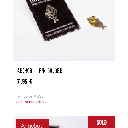
ANCHOR – PIN GOLDEN
7,95
€
inkl. 19 % MwSt.
zzgl.
Versandkosten
Sold
Angebot!