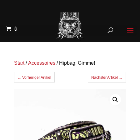
0
Start
/
Accessoires
/ Hipbag: Gimme!
← Vorheriger Artikel
Nächster Artikel →