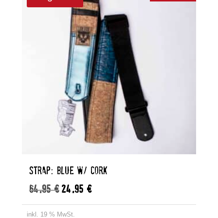
STRAP: BLUE W/ CORK
64,95
€
24,95
€
Ursprünglicher
Aktueller
Preis
Preis
war:
ist:
inkl. 19 % MwSt.