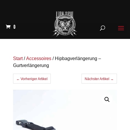
0
Start
/
Accessoires
/ Hipbagverlängerung –
Gurtverlängerung
← Vorheriger Artikel
Nächster Artikel →