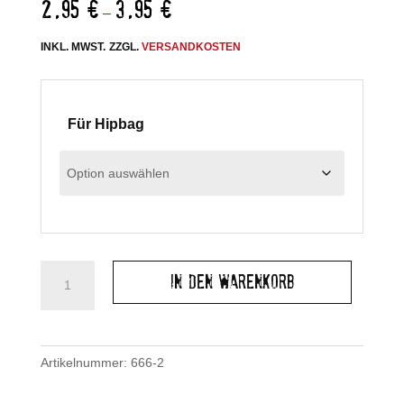
2,95
€
3,95
€
–
INKL. MWST.
ZZGL.
VERSANDKOSTEN
Für Hipbag
Hipbagverlängerung
In den Warenkorb
-
Gurtverlängerung
Menge
Artikelnummer:
666-2