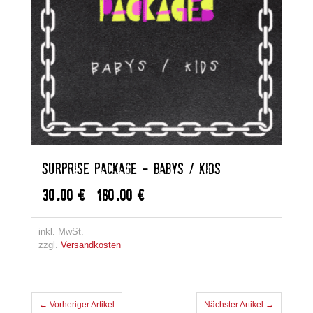
SURPRISE PACKAGE – BABYS / KIDS
30,00
€
180,00
€
–
inkl. MwSt.
zzgl.
Versandkosten
← Vorheriger Artikel
Nächster Artikel →