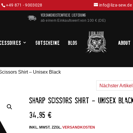
+49 871 - 9003028
info@liza-sew.de
VERSANDKOSTENFREIE LIEFERUNG
ab einem Einkaufswert von 100 € (DE)
cessoires
Gutscheine
Blog
About
Scissors Shirt – Unisex Black
Nächster Artike
SHARP SCISSORS SHIRT – UNISEX BLAC
34,95
€
INKL. MWST.
ZZGL.
VERSANDKOSTEN