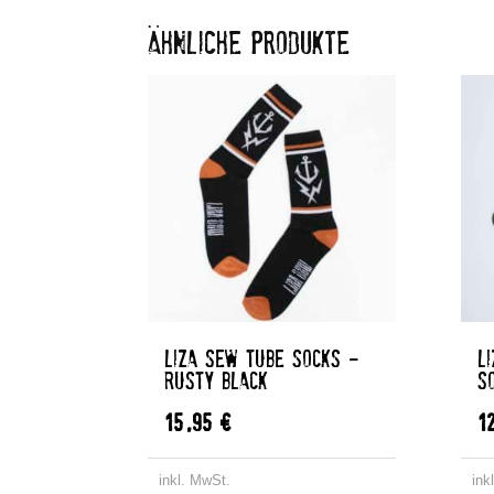
ÄHNLICHE PRODUKTE
LIZA SEW TUBE SOCKS –
L
RUSTY BLACK
S
15,95
€
1
inkl. MwSt.
ink