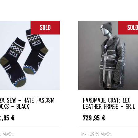
Sold
Sold
IZA SEW – HATE FASCISM
HANDMADE COAT: LEO
OCKS – BLACK
LEATHER FRINGE – GR.L
2,95
€
729,95
€
l. MwSt.
inkl. 19 % MwSt.