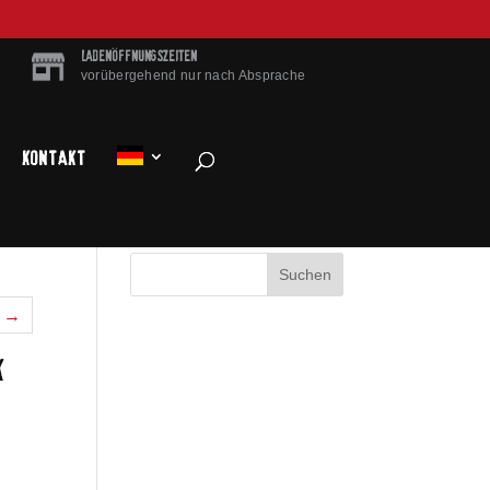
LADENÖFFNUNGSZEITEN
vorübergehend nur nach Absprache
Kontakt
l →
K