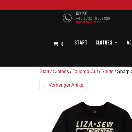
KONTAKT
+49 8702 - 9003028
info@liza-sew.de
Start
Clothes
Ac
0
Start
/
Clothes
/
Tailored Cut
/
Shirts
/ Sharp 
← Vorheriger Artikel