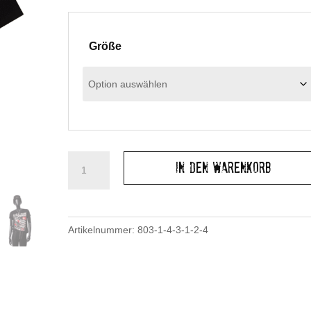
Größe
Sharp
In den Warenkorb
Scissors
Shirt
-
Unisex
Artikelnummer:
803-1-4-3-1-2-4
Black
Menge