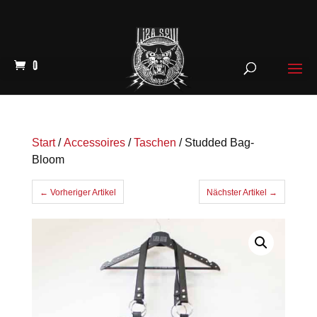
0
Start
/
Accessoires
/
Taschen
/ Studded Bag-
Bloom
← Vorheriger Artikel
Nächster Artikel →