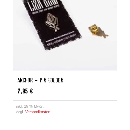
ANCHOR – PIN GOLDEN
7,95
€
inkl. 19 % MwSt.
zzgl.
Versandkosten