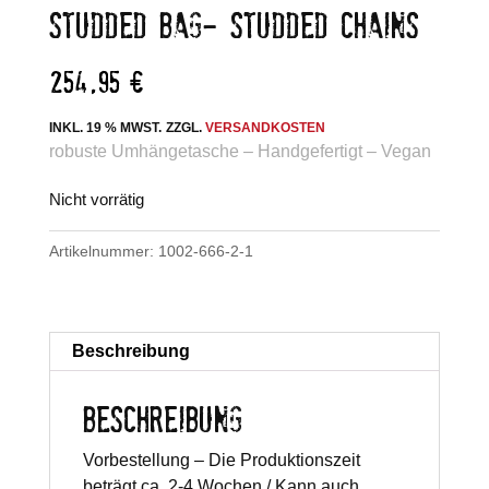
STUDDED BAG- STUDDED CHAINS
254,95
€
INKL. 19 % MWST.
ZZGL.
VERSANDKOSTEN
robuste Umhängetasche – Handgefertigt – Vegan
Nicht vorrätig
Artikelnummer:
1002-666-2-1
Beschreibung
BESCHREIBUNG
Vorbestellung – Die Produktionszeit
beträgt ca. 2-4 Wochen / Kann auch