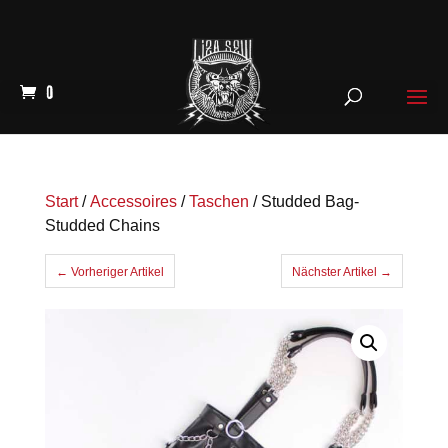
0
Start
/
Accessoires
/
Taschen
/ Studded Bag-
Studded Chains
← Vorheriger Artikel
Nächster Artikel →