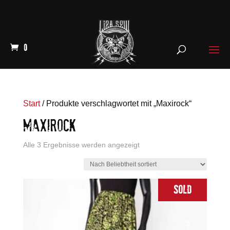
0
Start
/ Produkte verschlagwortet mit „Maxirock“
MAXIROCK
Nach
Alle 3 Ergebnisse werden angezeigt
Beliebtheit
sortiert
Sold