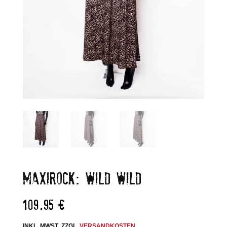
MAXIROCK: WILD WILD
109,95
€
INKL. MWST.
ZZGL.
VERSANDKOSTEN