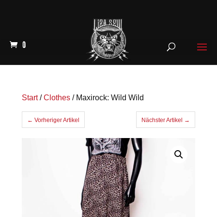
0
Start
/
Clothes
/ Maxirock: Wild Wild
← Vorheriger Artikel
Nächster Artikel →