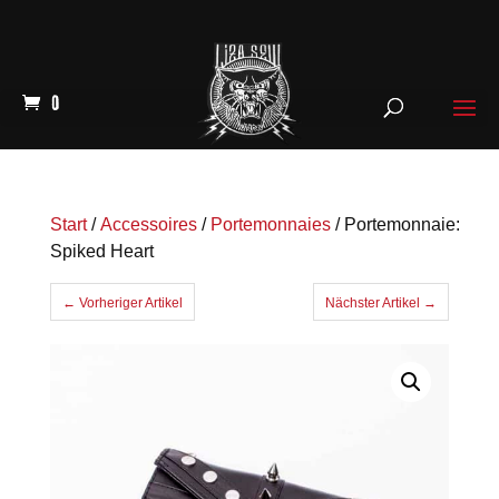
0
Start
/
Accessoires
/
Portemonnaies
/ Portemonnaie:
Spiked Heart
← Vorheriger Artikel
Nächster Artikel →