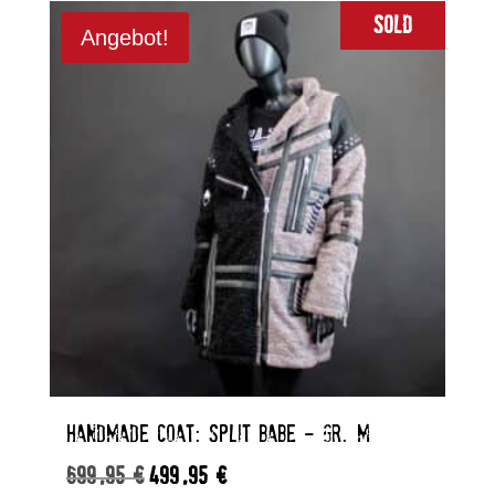
Sold
Angebot!
HANDMADE COAT: SPLIT BABE – GR. M
699,95
€
499,95
€
Ursprünglicher
Aktueller