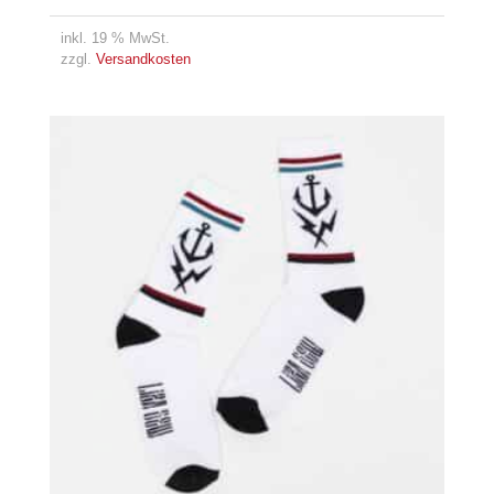
Preis
Preis
war:
ist:
inkl. 19 % MwSt.
699,95 €
499,95 €.
zzgl.
Versandkosten